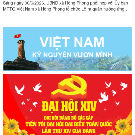
Sáng ngày 06/6/2026, UBND xã Hồng Phong phối hợp với Ủy ban
MTTQ Việt Nam xã Hồng Phong tổ chức Lễ ra quân hưởng ứng
phong trào “Toàn dân chung tay bảo vệ môi trường, vì một Việt
Nam xanh - sạch - đẹp”. Tham dự chương trình có các đồng chí
lãnh đạo Đảng ủy, HĐND, UBND, Ủy ban MTTQ Việt Nam xã, đại ...