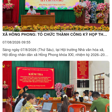
XÃ HỒNG PHONG: TỔ CHỨC THÀNH CÔNG KỲ HỌP THỨ
NĂM (KỲ HỌP CHUYÊN ĐỀ) HĐND XÃ KHÓA XXI, NHIỆM
07/08/2026 09:55
KỲ 2026–2031
Sáng ngày 07/8/2026 (Thứ Sáu), tại Hội trường Nhà văn hóa xã,
Hội đồng nhân dân xã Hồng Phong khóa XXI, nhiệm kỳ 2026–2031
đã tổ chức Kỳ họp thứ Năm (kỳ họp chuyên đề). Kỳ họp nhằm xem
xét, quyết nghị các nội dung quan trọng liên quan đến phát triển
kinh tế - xã hội và biên chế cán bộ, công chức ...