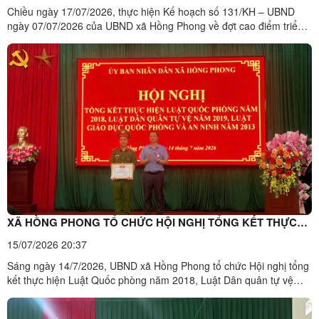
Chiều ngày 17/07/2026, thực hiện Kế hoạch số 131/KH – UBND
ngày 07/07/2026 của UBND xã Hồng Phong về đợt cao điểm triển
khai thu nhận mẫu sinh phẩm ADN thân nhân liệt sĩ chưa xác định
được thông tin phần mộ trên địa bàn, xã Hồng Phong đã tổ chức
đưa thân nhân liệt sĩ thuộc diện thu nhận mẫu đến ...
XÃ HỒNG PHONG TỔ CHỨC HỘI NGHỊ TỔNG KẾT THỰC
HIỆN CÁC LUẬT VỀ QUỐC PHÒNG NĂM 2028, LUẬT DÂN
15/07/2026 20:37
QUÂN TỰ VỆ 2019 VÀ LUẬT GIÁO DỤC QUỐC PHÒNG ĐỊA
Sáng ngày 14/7/2026, UBND xã Hồng Phong tổ chức Hội nghị tổng
PHƯƠNG 2013
kết thực hiện Luật Quốc phòng năm 2018, Luật Dân quân tự vệ
năm 2019 và Luật Giáo dục quốc phòng và an ninh năm 2013.Dự
hội nghị có đồng chí Nguyễn Trung Kiên, Bí thư Đảng ủy, Chủ tịch