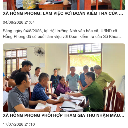
XÃ HỒNG PHONG: LÀM VIỆC VỚI ĐOÀN KIỂM TRA CỦA SỞ
KHOA HỌC VÀ CÔNG NGHỆ TỈNH LẠNG SƠN VỀ PHÂN
04/08/2026 21:04
BỔ, GIẢI NGÂN KINH PHÍ VÀ THỰC HIỆN NGHỊ QUYẾT SỐ
Sáng ngày 04/8/2026, tại Hội trường Nhà văn hóa xã, UBND xã
57-NQ/TW
Hồng Phong đã có buổi làm việc với Đoàn kiểm tra của Sở Khoa
học và Công nghệ tỉnh Lạng Sơn. Buổi làm việc nhằm kiểm tra tình
hình phân bổ, giải ngân kinh phí ngân sách nhà nước thuộc lĩnh
vực khoa học công nghệ, đổi mới sáng tạo, chuyển ...
XÃ HỒNG PHONG PHỐI HỢP THAM GIA THU NHẬN MẪU
SINH PHẨM ADN THÂN NHÂN LIỆT SĨ CHƯA XÁC ĐỊNH
17/07/2026 21:10
ĐƯỢC THÔNG TIN PHẦN MỘ