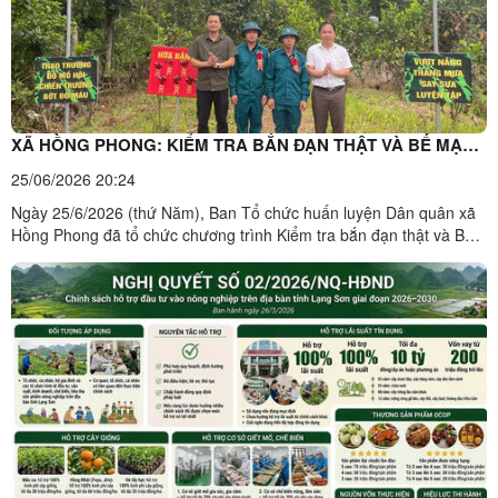
XÃ HỒNG PHONG: KIỂM TRA BẮN ĐẠN THẬT VÀ BẾ MẠC
HUẤN LUYỆN LỰC LƯỢNG DÂN QUÂN NĂM 2026
25/06/2026 20:24
Ngày 25/6/2026 (thứ Năm), Ban Tổ chức huấn luyện Dân quân xã
Hồng Phong đã tổ chức chương trình Kiểm tra bắn đạn thật và Bế
mạc huấn luyện lực lượng dân quân năm 2026 theo kế hoạch đề
ra. Đây là nội dung quan trọng nhằm đánh giá thực chất kết quả
công tác giảng dạy, huấn luyện kỹ thuật chiến đấu bộ ...