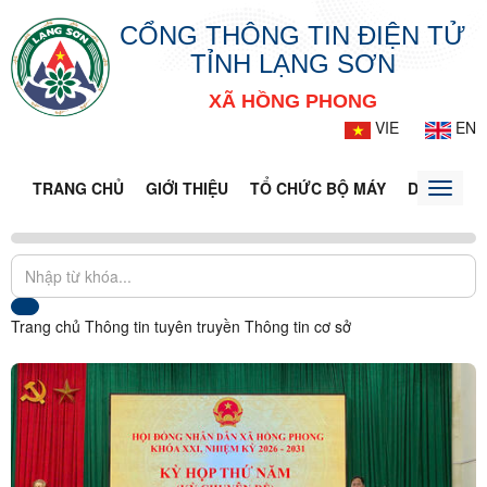
CỔNG THÔNG TIN ĐIỆN TỬ
TỈNH LẠNG SƠN
XÃ HỒNG PHONG
VIE
EN
TRANG CHỦ
GIỚI THIỆU
TỔ CHỨC BỘ MÁY
DOANH NG
Toggle
naviga
Trang chủ
Thông tin tuyên truyền
Thông tin cơ sở