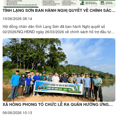
TỈNH LẠNG SƠN BAN HÀNH NGHỊ QUYẾT VỀ CHÍNH SÁCH
HỖ TRỢ ĐẦU TƯ VÀO NÔNG NGHIỆP GIAI ĐOẠN 2026 –
10/06/2026 08:14
2030
Hội đồng nhân dân tỉnh Lạng Sơn đã ban hành Nghị quyết số
02/2026/NQ-HĐND ngày 26/03/2026 về chính sách hỗ trợ đầu tư
vào nông nghiệp giai đoạn 2026 - 2030, nhằm tạo động lực phát
triển kinh tế hộ gia đình, nâng cao thu nhập và xây dựng nông
nghiệp hàng hóa.Để nhận chính sách hỗ trợ, người dân thực ...
XÃ HỒNG PHONG TỔ CHỨC LỄ RA QUÂN HƯỞNG ỨNG
PHONG TRÀO “TOÀN DÂN CHUNG TAY BẢO VỆ MÔI
06/06/2026 10:13
TRƯỜNG, VÌ MỘT VIỆT NAM XANH - SẠCH - ĐẸP”