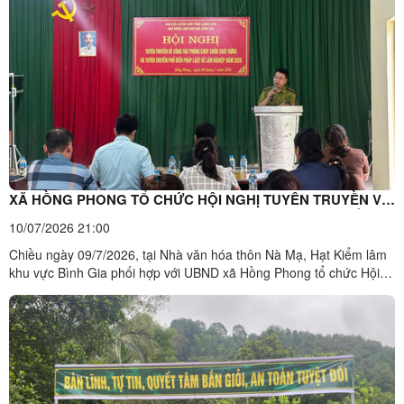
HĐND xã; đồng chí Hoàng Thanh Tuấn, Phó Bí thư Đảng ...
XÃ HỒNG PHONG TỔ CHỨC HỘI NGHỊ TUYÊN TRUYỀN VỀ
CÔNG TÁC PHÒNG CHÁY, CHỮA CHÁY RỪNG VÀ PHỔ
10/07/2026 21:00
BIẾN CHÍNH SÁCH HỖ TRỢ ĐẦU TƯ VÀO NÔNG NGHIỆP
Chiều ngày 09/7/2026, tại Nhà văn hóa thôn Nà Mạ, Hạt Kiểm lâm
khu vực Bình Gia phối hợp với UBND xã Hồng Phong tổ chức Hội
nghị tuyên truyền về công tác phòng cháy, chữa cháy rừng; phổ
biến pháp luật về lâm nghiệp năm 2026 và triển khai Nghị quyết số
02/2026/NQ-HĐND ngày 26/3/2026 của HĐND tỉnh ...