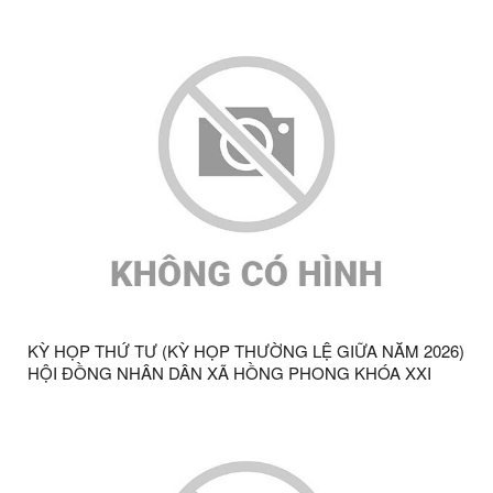
KỲ HỌP THỨ TƯ (KỲ HỌP THƯỜNG LỆ GIỮA NĂM 2026)
HỘI ĐỒNG NHÂN DÂN XÃ HỒNG PHONG KHÓA XXI
NHIỆM KỲ 2026 – 2031