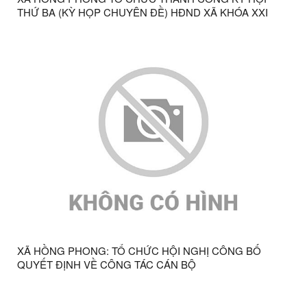
THỨ BA (KỲ HỌP CHUYÊN ĐỀ) HĐND XÃ KHÓA XXI
XÃ HỒNG PHONG: TỔ CHỨC HỘI NGHỊ CÔNG BỐ
QUYẾT ĐỊNH VỀ CÔNG TÁC CÁN BỘ