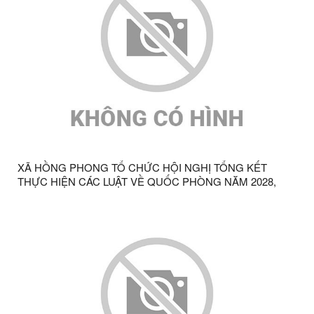
XÃ HỒNG PHONG TỔ CHỨC HỘI NGHỊ TỔNG KẾT
THỰC HIỆN CÁC LUẬT VỀ QUỐC PHÒNG NĂM 2028,
LUẬT DÂN QUÂN TỰ VỆ 2019 VÀ LUẬT GIÁO DỤC QUỐC
PHÒNG ĐỊA PHƯƠNG 2013