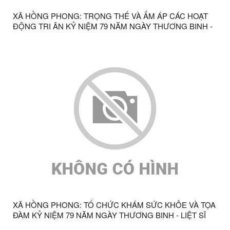
XÃ HỒNG PHONG: TRỌNG THỂ VÀ ẤM ÁP CÁC HOẠT
ĐỘNG TRI ÂN KỶ NIỆM 79 NĂM NGÀY THƯƠNG BINH -
LIỆT SĨ
XÃ HỒNG PHONG: TỔ CHỨC KHÁM SỨC KHỎE VÀ TỌA
ĐÀM KỶ NIỆM 79 NĂM NGÀY THƯƠNG BINH - LIỆT SĨ
(27/7/1947 – 27/7/2026)