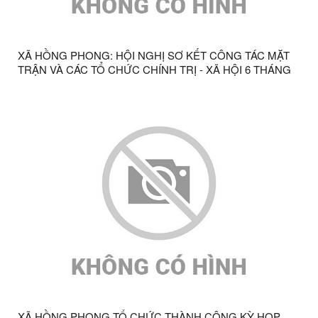
XÃ HỒNG PHONG: HỘI NGHỊ SƠ KẾT CÔNG TÁC MẶT
TRẬN VÀ CÁC TỔ CHỨC CHÍNH TRỊ - XÃ HỘI 6 THÁNG
ĐẦU NĂM 2026
XÃ HỒNG PHONG TỔ CHỨC THÀNH CÔNG KỲ HỌP