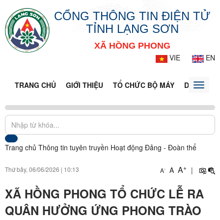
CỔNG THÔNG TIN ĐIỆN TỬ
TỈNH LẠNG SƠN
XÃ HỒNG PHONG
VIE
EN
TRANG CHỦ
GIỚI THIỆU
TỔ CHỨC BỘ MÁY
DOANH NG
Toggle
naviga
Trang chủ
Thông tin tuyên truyền
Hoạt động Đảng - Đoàn thể
+
A
Thứ bảy, 06/06/2026
|
10:13
A
|
-
A
XÃ HỒNG PHONG TỔ CHỨC LỄ RA
QUÂN HƯỞNG ỨNG PHONG TRÀO