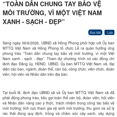
“TOÀN DÂN CHUNG TAY BẢO VỆ
MÔI TRƯỜNG, VÌ MỘT VIỆT NAM
XANH - SẠCH - ĐẸP”
Đọc bài
Lưu
Sáng ngày 06/6/2026, UBND xã Hồng Phong phối hợp với Ủy ban
MTTQ Việt Nam xã Hồng Phong tổ chức Lễ ra quân hưởng ứng
phong trào “Toàn dân chung tay bảo vệ môi trường, vì một Việt
Nam xanh - sạch - đẹp”. Tham dự chương trình có các đồng chí
lãnh đạo Đảng ủy, HĐND, UBND, Ủy ban MTTQ Việt Nam xã, đại
diện các ban, ngành, đoàn thể, cán bộ, công chức, viên chức, đoàn
viên, hội viên và Nhân dân trên địa bàn.
Tại buổi lễ, lãnh đạo UBND xã và Ủy ban MTTQ Việt Nam xã đã
phát động phong trào, kêu gọi toàn thể cán bộ, đoàn viên, hội viên
và Nhân dân nâng cao ý thức, trách nhiệm trong công tác bảo vệ
môi trường; tích cực tham gia vệ sinh môi trường, thu gom và xử lý
rác thải đúng quy định, trồng và chăm sóc cây xanh, xây dựng