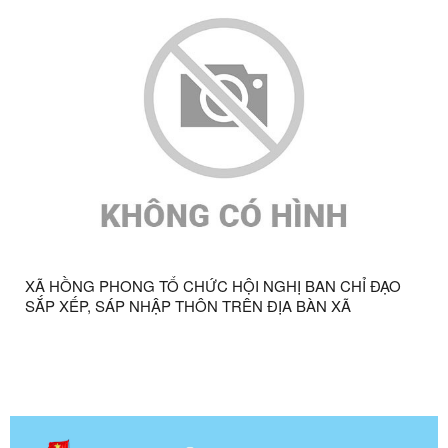
XÃ HỒNG PHONG TỔ CHỨC HỘI NGHỊ BAN CHỈ ĐẠO
SẮP XẾP, SÁP NHẬP THÔN TRÊN ĐỊA BÀN XÃ