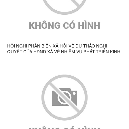
HỘI NGHỊ PHẢN BIỆN XÃ HỘI VỀ DỰ THẢO NGHỊ
QUYẾT CỦA HĐND XÃ VỀ NHIỆM VỤ PHÁT TRIỂN KINH
TẾ, VĂN HÓA – XÃ HỘI 6 THÁNG CUỐI NĂM 2026