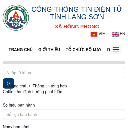
CỔNG THÔNG TIN ĐIỆN TỬ
TỈNH LẠNG SƠN
XÃ HỒNG PHONG
VIE
EN
TRANG CHỦ
GIỚI THIỆU
TỔ CHỨC BỘ MÁY
DOANH NG
Toggle
naviga
Trang chủ
Thông tin tổng hợp
Chiến lược định hướng phát triển
Số hiệu ban hành
Ngày ban hành