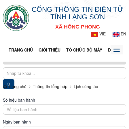
CỔNG THÔNG TIN ĐIỆN TỬ
TỈNH LẠNG SƠN
XÃ HỒNG PHONG
VIE
EN
TRANG CHỦ
GIỚI THIỆU
TỔ CHỨC BỘ MÁY
DOANH NG
Toggle
naviga
Trang chủ
Thông tin tổng hợp
Lịch công tác
Số hiệu ban hành
Ngày ban hành