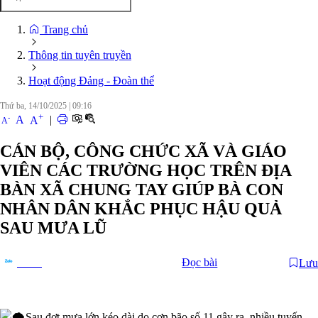
Trang chủ
Thông tin tuyên truyền
Hoạt động Đảng - Đoàn thể
Thứ ba, 14/10/2025
|
09:16
+
-
A
|
A
A
CÁN BỘ, CÔNG CHỨC XÃ VÀ GIÁO
VIÊN CÁC TRƯỜNG HỌC TRÊN ĐỊA
BÀN XÃ CHUNG TAY GIÚP BÀ CON
NHÂN DÂN KHẮC PHỤC HẬU QUẢ
SAU MƯA LŨ
Đọc bài
Lưu
Chia sẻ
Sau đợt mưa lớn kéo dài do cơn bão số 11 gây ra, nhiều tuyến