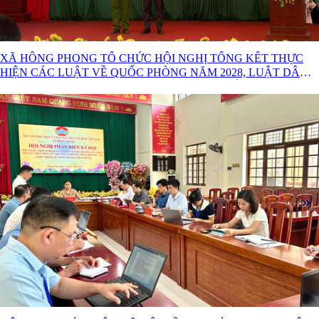
XÃ HỒNG PHONG TỔ CHỨC HỘI NGHỊ TỔNG KẾT THỰC
HIỆN CÁC LUẬT VỀ QUỐC PHÒNG NĂM 2028, LUẬT DÂN
QUÂN TỰ VỆ 2019 VÀ LUẬT GIÁO DỤC QUỐC PHÒNG ĐỊA
PHƯƠNG 2013