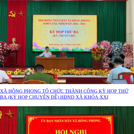
XÃ HỒNG PHONG TỔ CHỨC THÀNH CÔNG KỲ HỌP THỨ
BA (KỲ HỌP CHUYÊN ĐỀ) HĐND XÃ KHÓA XXI