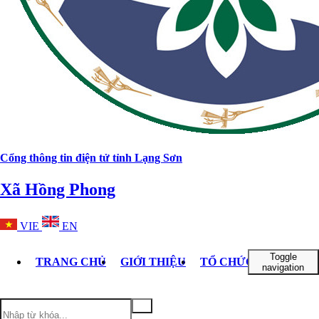
Cổng thông tin điện tử tỉnh Lạng Sơn
Xã Hồng Phong
VIE
EN
Toggle
TRANG CHỦ
GIỚI THIỆU
TỔ CHỨC BỘ MÁY
navigation