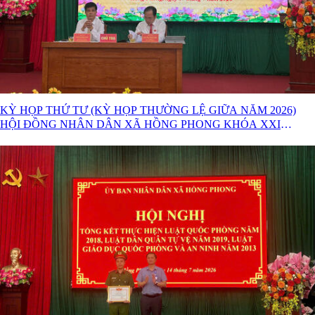
KỲ HỌP THỨ TƯ (KỲ HỌP THƯỜNG LỆ GIỮA NĂM 2026)
HỘI ĐỒNG NHÂN DÂN XÃ HỒNG PHONG KHÓA XXI
NHIỆM KỲ 2026 – 2031