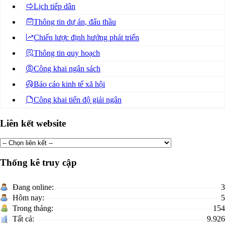
Lịch tiếp dân
Thông tin dự án, đấu thầu
Chiến lược định hướng phát triển
Thông tin quy hoạch
Công khai ngân sách
Báo cáo kinh tế xã hội
Công khai tiến độ giải ngân
Liên kết website
Thống kê truy cập
Đang online:
3
Hôm nay:
5
Trong tháng:
154
Tất cả:
9.926