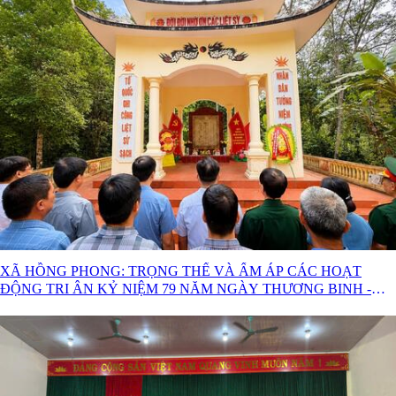
XÃ HỒNG PHONG: TRỌNG THỂ VÀ ẤM ÁP CÁC HOẠT
ĐỘNG TRI ÂN KỶ NIỆM 79 NĂM NGÀY THƯƠNG BINH -
LIỆT SĨ