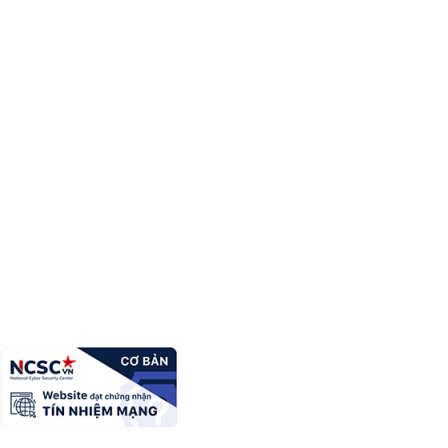
Xã Hồng Phong
Trưởng Ban biên tập:
Nguyễn Văn A
Địa chỉ:
Cơ quan
Điện thoại:
0396xzxxxxx
Email:
quantricanhac@gmail---------.vn