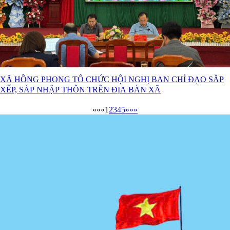
XÃ HỒNG PHONG TỔ CHỨC HỘI NGHỊ BAN CHỈ ĐẠO SẮP
XẾP, SÁP NHẬP THÔN TRÊN ĐỊA BÀN XÃ
««
«
1
2
3
4
5
»
»»