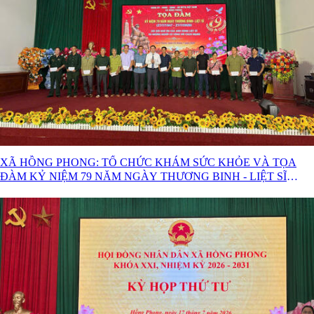
XÃ HỒNG PHONG: TỔ CHỨC KHÁM SỨC KHỎE VÀ TỌA
ĐÀM KỶ NIỆM 79 NĂM NGÀY THƯƠNG BINH - LIỆT SĨ
(27/7/1947 – 27/7/2026)