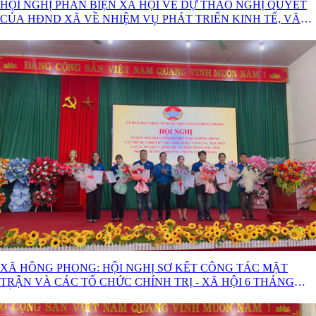
HỘI NGHỊ PHẢN BIỆN XÃ HỘI VỀ DỰ THẢO NGHỊ QUYẾT
CỦA HĐND XÃ VỀ NHIỆM VỤ PHÁT TRIỂN KINH TẾ, VĂN
HÓA – XÃ HỘI 6 THÁNG CUỐI NĂM 2026
XÃ HỒNG PHONG: HỘI NGHỊ SƠ KẾT CÔNG TÁC MẶT
TRẬN VÀ CÁC TỔ CHỨC CHÍNH TRỊ - XÃ HỘI 6 THÁNG
ĐẦU NĂM 2026