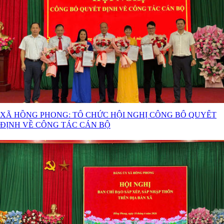
XÃ HỒNG PHONG: TỔ CHỨC HỘI NGHỊ CÔNG BỐ QUYẾT
ĐỊNH VỀ CÔNG TÁC CÁN BỘ